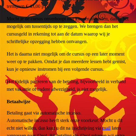
termijnen € 43,00 p.p.
Mocht je de cursus onverhoopt niet kunnen afronden, dan is het
mogelijk om tussentijds op te zeggen. We brengen dan het
cursusgeld in rekening tot aan de datum waarop wij je
schriftelijke opzegging hebben ontvangen.
Het is daarna niet mogelijk om de cursus op een later moment
weer op te pakken. Omdat je dan meerdere lessen hebt gemist,
kun je opnieuw instromen bij een volgende cursus.
Het tijdelijk pauzeren van de betaling, bijvoorbeeld in verband
met vakantie of andere afwezigheid, is niet mogelijk.
Betaalwijze
Betaling gaat via automatische incasso.
Automatische incasso heeft sterk onze voorkeur. Mocht u dit
echt niet willen, dan kunt u dit na inschrijving via
mail
laten
aanpassen naar iDeal. Bij betaling via iDeal rekenen wij extra