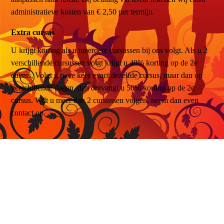
administratieve kosten van € 2,50 per termijn.
Extra cursus
U krijgt korting als u meerdere cursussen bij ons volgt. Als u 2
verschillende cursussen volgt krijgt u 40% korting op de 2e
cursus, Volgt u twee keer exact dezelfde cursus, maar dan op
verschillende dagen, dan ontvangt u 50% korting op de 2e
cursus. Wilt u meer dan 2 cursussen volgen, neem dan even
contact op.
Lesrooster
Stijldansen