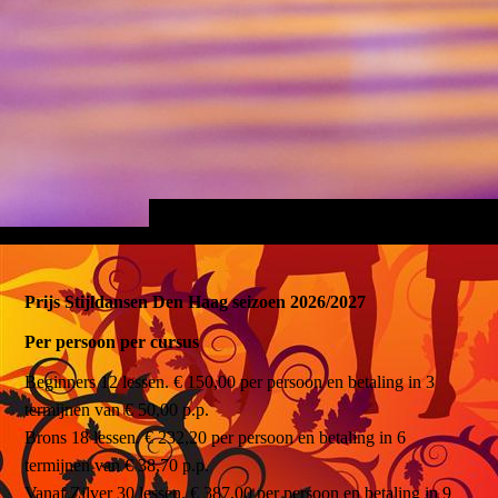
Prijs Stijldansen Den Haag seizoen 2026/2027
Per persoon per cursus
Beginners 12 lessen. € 150,00 per persoon en betaling in 3
termijnen van € 50,00 p.p.
Brons 18 lessen. € 232,20 per persoon en betaling in 6
termijnen van € 38,70 p.p.
Vanaf Zilver 30 lessen. € 387,00 per persoon en betaling in 9