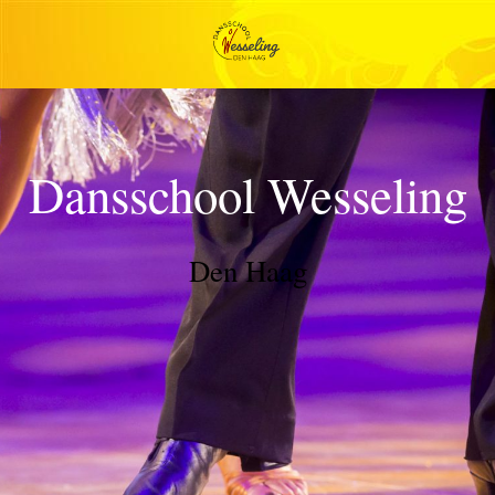
Dansschool Wesseling
Den Haag